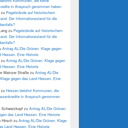
belohnt Kommunen, die keine
redite in Anspruch genommen haben.
zu
Pegelstände auf historischem
tand. Der Informationsstand für die
benfalls?
 Lang
zu
Pegelstände auf historischem
tand. Der Informationsstand für die
benfalls?
u
Antrag AL/Die Grünen. Klage gegen
 Hessen. Eine Historie
zu
Antrag AL/Die Grünen. Klage gegen
 Hessen. Eine Historie
r Mainzer Straße
zu
Antrag AL/Die
 Klage gegen das Land Hessen. Eine
zu
Hessen belohnt Kommunen, die
assenkredite in Anspruch genommen
s Schwarzkopf
zu
Antrag AL/Die Grünen.
egen das Land Hessen. Eine Historie
n Hirsch
zu
Antrag AL/Die Grünen. Klage
as Land Hessen. Eine Historie