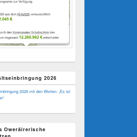
ltseinbringung 2026
inbringung 2026 mit den Worten: „Es ist
er“
ns Oweräirerische
tzen