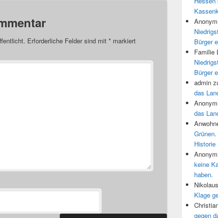
Hessen 
Kassenk
ommentar
Anonym
Niedrigs
fentlicht.
Erforderliche Felder sind mit
*
markiert
Bürger e
Familie
Niedrigs
Bürger e
admin
z
das Land
Anonym
das Land
Anwohne
Grünen.
Historie
Anonym
keine K
haben.
Nikolau
Klage g
Christia
gegen d