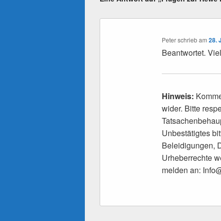
Peter
schrieb
am
28. 
Beantwortet. Vie
Hinweis:
Kommen
wider. Bitte res
Tatsachenbehaupt
Unbestätigtes bi
Beleidigungen, 
Urheberrechte we
melden an: Inf