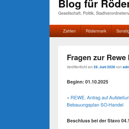
Blog für Röde
Gesellschaft, Politik, Stadtverordnete
Primäres
Zahlen
Rödermark
Sonsti
Menü
Fragen zur Rewe 
Veröffentlicht am
28. Juni 2026
von
adm
Beginn: 01.10.2025
»
REWE. Antrag auf Aufstellu
Bebauungsplan SO-Handel
Beschluss bei der Stavo 04.