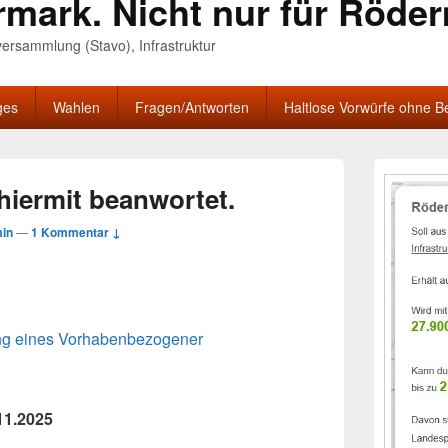
rmark. Nicht nur für Röde
nversammlung (Stavo), Infrastruktur
ges
Wahlen
Fragen/Antworten
Haltlose Vorwürfe ohne B
Primärer
Seitenleisten
hiermit beanwortet.
Widgetberei
in
—
1 Kommentar ↓
ng eines Vorhabenbezogener
11.2025