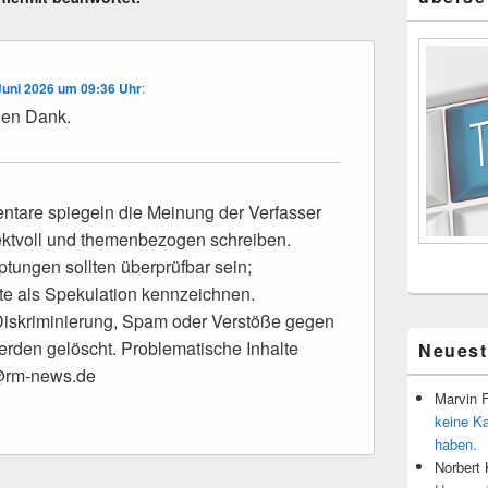
Juni 2026 um 09:36 Uhr
:
len Dank.
tare spiegeln die Meinung der Verfasser
pektvoll und themenbezogen schreiben.
ungen sollten überprüfbar sein;
tte als Spekulation kennzeichnen.
Diskriminierung, Spam oder Verstöße gegen
rden gelöscht. Problematische Inhalte
Neues
o@rm-news.de
Marvin 
keine K
haben.
Norbert