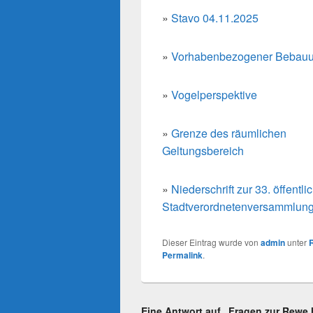
»
Stavo 04.11.2025
»
Vorhabenbezogener Bebauu
»
Vogelperspektive
»
Grenze des räumlichen
Geltungsbereich
»
Niederschrift zur 33. öffentl
Stadtverordnetenversammlun
Dieser Eintrag wurde von
admin
unter
Permalink
.
Eine Antwort auf „Fragen zur Rewe 