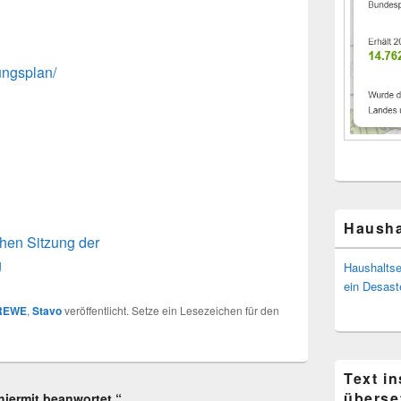
ngsplan/
Hausha
ichen Sitzung der
g
Haushaltse
ein Desast
REWE
,
Stavo
veröffentlicht. Setze ein Lesezeichen für den
Text i
überse
hiermit beanwortet.“