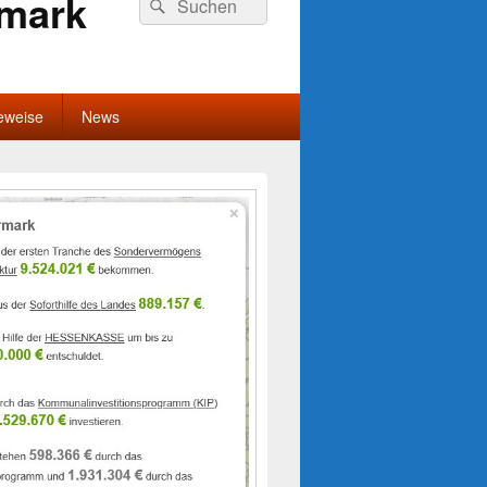
rmark
Suchen
nach:
eweise
News
-
ch