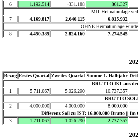
6
1.192.514
-331.188
861.327
MIT Heimatumlage verb
7
4.169.817
2.646.115
6.815.932
OHNE Heimatumlage würden 
8
4.450.385
2.824.160
7.274.545
20
Bezug
Erstes Quartal
Zweites Quartal
Summe 1. Halbjahr
Drit
BRUTTO IST aus der S
1
5.711.067
5.026.290
10.737.357
BRUTTO SOLL
2
4.000.000
4.000.000
8.000.000
Differenz Soll zu IST: 16.000.000 Brutto || Im
3
1.711.067
1.026.290
2.737.357
20