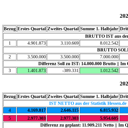
20
Bezug
Erstes Quartal
Zweites Quartal
Summe 1. Halbjahr
Drit
BRUTTO IST aus der S
1
4.901.873
3.110.669
8.012.542
BRUTTO SOLL
2
3.500.000
3.500.000
7.000.000
Differenz Soll zu IST: 14.000.000 Brutto || Im
3
1.401.873
-389.331
1.012.542
20
Bezug
Erstes Quartal
Zweites Quartal
Summe 1. Halbjahr
Drit
IST NETTO aus der Statistik Hessen.de
4
4.169.817
2.646.115
6.815.932
5
2.977.303
2.977.303
5.954.605
Differenz zu geplant: 11.909.211 Netto || Im 