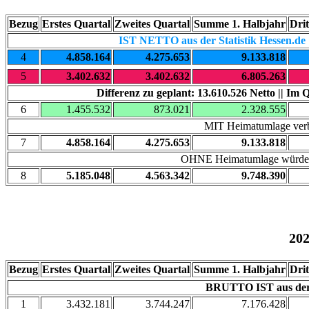
Bezug
Erstes Quartal
Zweites Quartal
Summe 1. Halbjahr
Drit
IST NETTO aus der Statistik Hessen.de
4
4.858.164
4.275.653
9.133.818
5
3.402.632
3.402.632
6.805.263
Differenz zu geplant: 13.610.526 Netto || Im 
6
1.455.532
873.021
2.328.555
MIT Heimatumlage verb
7
4.858.164
4.275.653
9.133.818
OHNE Heimatumlage würden 
8
5.185.048
4.563.342
9.748.390
20
Bezug
Erstes Quartal
Zweites Quartal
Summe 1. Halbjahr
Drit
BRUTTO IST aus der S
1
3.432.181
3.744.247
7.176.428