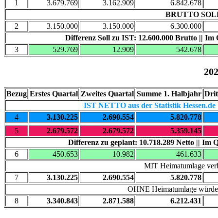
1
3.679.769
3.162.909
6.842.678
BRUTTO SOLL
2
3.150.000
3.150.000
6.300.000
Differenz Soll zu IST: 12.600.000 Brutto || Im
3
529.769
12.909
542.678
20
Bezug
Erstes Quartal
Zweites Quartal
Summe 1. Halbjahr
Drit
IST NETTO aus der Statistik Hessen.de
4
3.130.225
2.690.554
5.820.778
5
2.679.572
2.679.572
5.359.145
Differenz zu geplant: 10.718.289 Netto || Im 
6
450.653
10.982
461.633
MIT Heimatumlage verb
7
3.130.225
2.690.554
5.820.778
OHNE Heimatumlage würden 
8
3.340.843
2.871.588
6.212.431