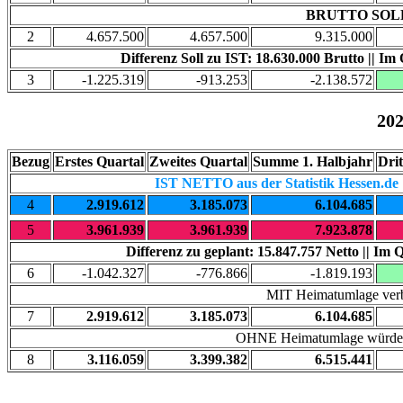
BRUTTO SOLL
2
4.657.500
4.657.500
9.315.000
Differenz Soll zu IST: 18.630.000 Brutto || Im
3
-1.225.319
-913.253
-2.138.572
20
Bezug
Erstes Quartal
Zweites Quartal
Summe 1. Halbjahr
Drit
IST NETTO aus der Statistik Hessen.de
4
2.919.612
3.185.073
6.104.685
5
3.961.939
3.961.939
7.923.878
Differenz zu geplant: 15.847.757 Netto || Im 
6
-1.042.327
-776.866
-1.819.193
MIT Heimatumlage verb
7
2.919.612
3.185.073
6.104.685
OHNE Heimatumlage würden 
8
3.116.059
3.399.382
6.515.441