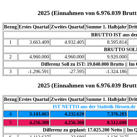
2025 (Einnahmen von 6.976.039 Brutt
Bezug
Erstes Quartal
Zweites Quartal
Summe 1. Halbjahr
Drit
BRUTTO IST aus der S
1
3.663.409
4.932.405
8.595.814
BRUTTO SOLL
2
4.960.000
4.960.000
9.920.000
Differenz Soll zu IST: 19.840.000 Brutto || Im
3
-1.296.591
-27.595
-1.324.186
2025 (Einnahmen von 6.976.039 Brutt
Bezug
Erstes Quartal
Zweites Quartal
Summe 1. Halbjahr
Drit
IST NETTO aus der Statistik Hessen.de
4
3.143.663
4.232.620
7.376.283
5
4.256.300
4.256.300
8.512.600
Differenz zu geplant: 17.025.200 Netto || Im 