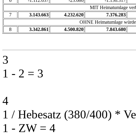
6
-1.112.637
-23.680
-1.136.317
MIT Heimatumlage verb
7
3.143.663
4.232.620
7.376.283
OHNE Heimatumlage würden 
8
3.342.861
4.500.820
7.843.680
3
1 - 2 = 3
4
1 / Hebesatz (380/400) * Ve
1 - ZW = 4