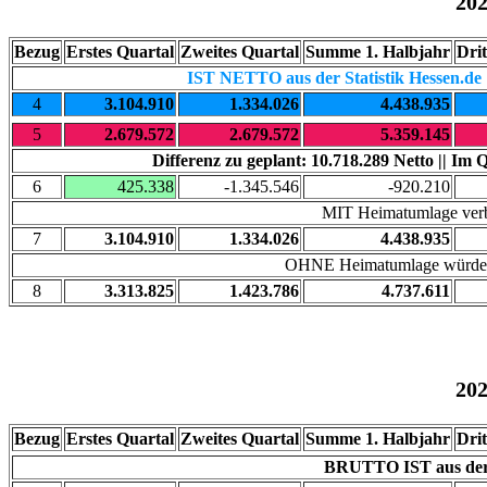
20
Bezug
Erstes Quartal
Zweites Quartal
Summe 1. Halbjahr
Drit
IST NETTO aus der Statistik Hessen.de
4
3.104.910
1.334.026
4.438.935
5
2.679.572
2.679.572
5.359.145
Differenz zu geplant: 10.718.289 Netto || Im 
6
425.338
-1.345.546
-920.210
MIT Heimatumlage verb
7
3.104.910
1.334.026
4.438.935
OHNE Heimatumlage würden 
8
3.313.825
1.423.786
4.737.611
20
Bezug
Erstes Quartal
Zweites Quartal
Summe 1. Halbjahr
Drit
BRUTTO IST aus der S