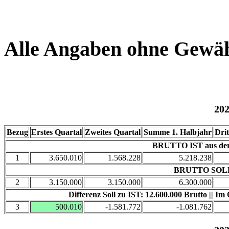
Alle Angaben ohne Gewä
20
Bezug
Erstes Quartal
Zweites Quartal
Summe 1. Halbjahr
Drit
BRUTTO IST aus der S
1
3.650.010
1.568.228
5.218.238
BRUTTO SOLL
2
3.150.000
3.150.000
6.300.000
Differenz Soll zu IST: 12.600.000 Brutto || Im
3
500.010
-1.581.772
-1.081.762