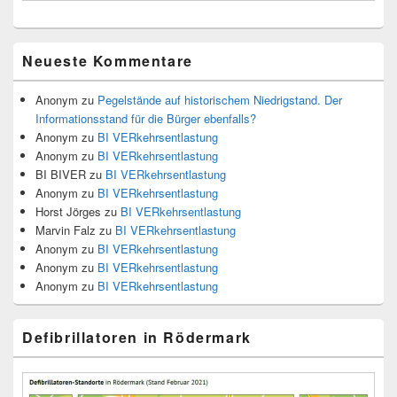
Neueste Kommentare
Anonym
zu
Pegelstände auf historischem Niedrigstand. Der
Informationsstand für die Bürger ebenfalls?
Anonym
zu
BI VERkehrsentlastung
Anonym
zu
BI VERkehrsentlastung
BI BIVER
zu
BI VERkehrsentlastung
Anonym
zu
BI VERkehrsentlastung
Horst Jörges
zu
BI VERkehrsentlastung
Marvin Falz
zu
BI VERkehrsentlastung
Anonym
zu
BI VERkehrsentlastung
Anonym
zu
BI VERkehrsentlastung
Anonym
zu
BI VERkehrsentlastung
Defibrillatoren in Rödermark