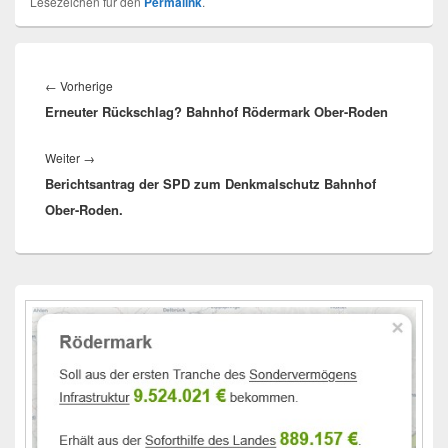
Lesezeichen für den
Permalink
.
Beitragsnavigation
Vorheriger
←
Vorherige
Erneuter Rückschlag? Bahnhof Rödermark Ober-Roden
Beitrag:
Nächster
Weiter
→
Berichtsantrag der SPD zum Denkmalschutz Bahnhof
Beitrag:
Ober-Roden.
Primärer
Seitenleisten-
Widgetbereich