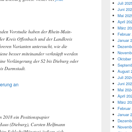
Juli 202
Juni 20
Mai 202
April 20
März 20
den Vorstudie haben der Rhein-Main-
Februar
er Kreis Offenbach und der Landkreis
Januar 
eren Varianten untersucht, wie die
Dezembe
Novembe
iene besser miteinander verknüpft werden
Oktober
eine Verlängerung der S2 bis Dieburg oder
Septemb
bis Darmstadt.
August 
Juli 202
Juni 20
gerung an
Mai 202
April 20
März 20
Februar
Januar 
n 2018 ein Positionspapier
Dezembe
Haus (Dieburg), Carsten Helfmann
Novembe
him Schledt (Münster) äußern sich