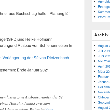
Anmeld
Eintrag
Kommen
ner aus Buchschlag halten Planung für
WordPre
Archiv
berger(SPD)und Heike Hofmann
ivierungund Ausbau von Schienennetzen in
August 
Juli 202
Juni 20
ine Verlängerung der S2 von Dietzenbach
Mai 202
April 20
ngstermin: Ende Januar 2021
März 20
Februar
Januar 
Dezembe
Novembe
n lassen zwei Ausbauvarianten der S2
Oktober
Septemb
es einen Halbstundentakt zwischen
August 
d Dieburg geben. Weiter bei
fr.de