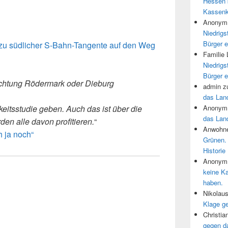
Hessen 
Kassenk
Anonym
Niedrigs
Bürger e
 zu südlicher S-Bahn-Tangente auf den Weg
Familie
Niedrigs
Bürger e
chtung Rödermark oder Dieburg
admin
z
das Land
rkeitsstudie geben. Auch das ist über die
Anonym
das Land
n alle davon profitieren.
“
Anwohne
h ja noch“
Grünen.
Historie
Anonym
keine K
haben.
Nikolau
Klage g
Christia
gegen d