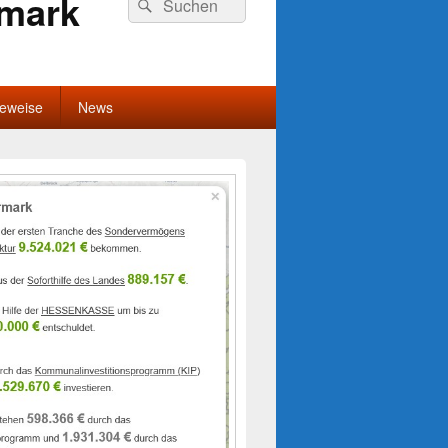
rmark
Suchen
nach:
Beweise
News
-
ch