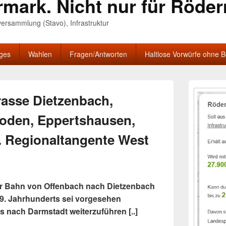
rmark. Nicht nur für Röde
nversammlung (Stavo), Infrastruktur
iges
Wahlen
Fragen/Antworten
Haltlose Vorwürfe ohne 
Primärer
Seitenleisten
rasse Dietzenbach,
Widgetberei
oden, Eppertshausen,
. Regionaltangente West
der Bahn von Offenbach nach Dietzenbach
19. Jahrhunderts sei vorgesehen
s nach Darmstadt weiterzuführen [..]