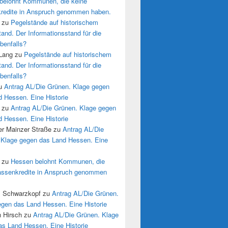
belohnt Kommunen, die keine
redite in Anspruch genommen haben.
zu
Pegelstände auf historischem
tand. Der Informationsstand für die
benfalls?
 Lang
zu
Pegelstände auf historischem
tand. Der Informationsstand für die
benfalls?
u
Antrag AL/Die Grünen. Klage gegen
 Hessen. Eine Historie
zu
Antrag AL/Die Grünen. Klage gegen
 Hessen. Eine Historie
r Mainzer Straße
zu
Antrag AL/Die
 Klage gegen das Land Hessen. Eine
zu
Hessen belohnt Kommunen, die
assenkredite in Anspruch genommen
s Schwarzkopf
zu
Antrag AL/Die Grünen.
egen das Land Hessen. Eine Historie
n Hirsch
zu
Antrag AL/Die Grünen. Klage
as Land Hessen. Eine Historie