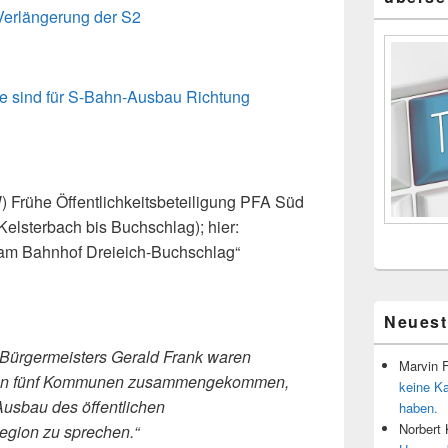
Verlängerung der S2
te sind für S-Bahn-Ausbau Richtung
 Frühe Öffentlichkeitsbeteiligung PFA Süd
Kelsterbach bis Buchschlag); hier:
m Bahnhof Dreieich-Buchschlag“
Neues
 Bürgermeisters Gerald Frank waren
Marvin 
r von fünf Kommunen zusammengekommen,
keine K
Ausbau des öffentlichen
haben.
Norbert
egion zu sprechen.“