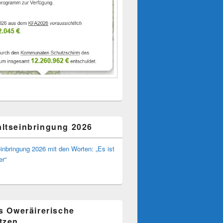
ltseinbringung 2026
inbringung 2026 mit den Worten: „Es ist
er“
ns Oweräirerische
tzen