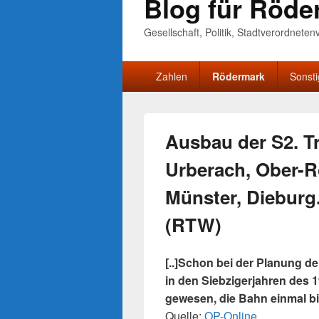
Blog für Röde
Gesellschaft, Politik, Stadtverordnete
Primäres
Zahlen
Rödermark
Sonst
Menü
Ausbau der S2. T
Urberach, Ober-R
Münster, Dieburg
(RTW)
[..]Schon bei der Planung 
in den Siebzigerjahren des 
gewesen, die Bahn einmal bi
Quelle:
OP-Online