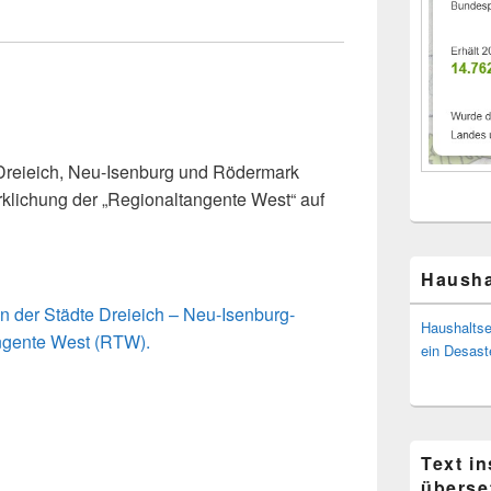
 Dreieich, Neu-Isenburg und Rödermark
irklichung der „Regionaltangente West“ auf
Hausha
 der Städte Dreieich – Neu-Isenburg-
Haushaltse
ngente West (RTW).
ein Desast
Text i
überse