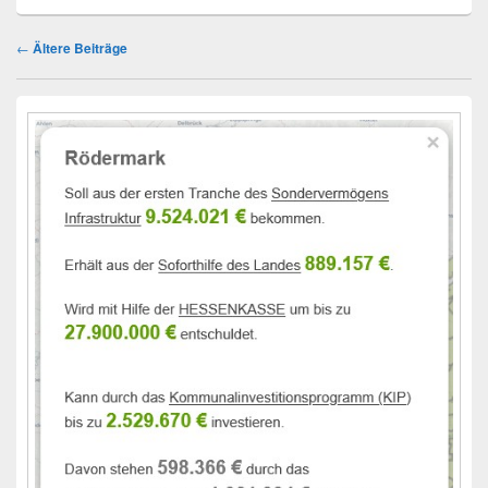
Beitragsnavigation
←
Ältere Beiträge
Primärer
Seitenleisten-
Widgetbereich