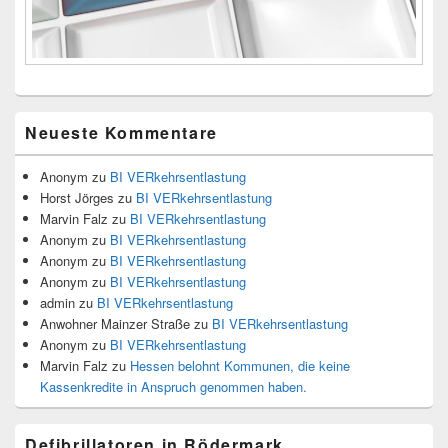
Neueste Kommentare
Anonym
zu
BI VERkehrsentlastung
Horst Jörges
zu
BI VERkehrsentlastung
Marvin Falz
zu
BI VERkehrsentlastung
Anonym
zu
BI VERkehrsentlastung
Anonym
zu
BI VERkehrsentlastung
Anonym
zu
BI VERkehrsentlastung
admin
zu
BI VERkehrsentlastung
Anwohner Mainzer Straße
zu
BI VERkehrsentlastung
Anonym
zu
BI VERkehrsentlastung
Marvin Falz
zu
Hessen belohnt Kommunen, die keine
Kassenkredite in Anspruch genommen haben.
Defibrillatoren in Rödermark