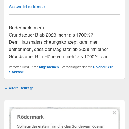
Ausweichadresse
Rödermark intern
Grundsteuer B ab 2028 mehr als 1700%?
Dem Haushaltssicheungskonzept kann man
entnehmen, dass der Magistrat ab 2028 mit einer
Grundsteuer B in Höhe von mehr als 1700% plant.
Veröffentlicht unter
Allgemeines
|
Verschlagwortet mit
Roland Kern
|
1
Antwort
Beitragsnavigation
←
Ältere Beiträge
Primärer
Seitenleisten-
Widgetbereich