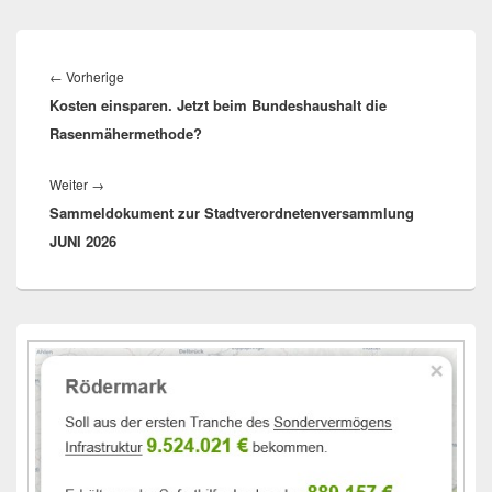
Beitragsnavigation
Vorheriger
←
Vorherige
Kosten einsparen. Jetzt beim Bundeshaushalt die
Beitrag:
Rasenmähermethode?
Nächster
Weiter
→
Sammeldokument zur Stadtverordnetenversammlung
Beitrag:
JUNI 2026
Primärer
Seitenleisten-
Widgetbereich