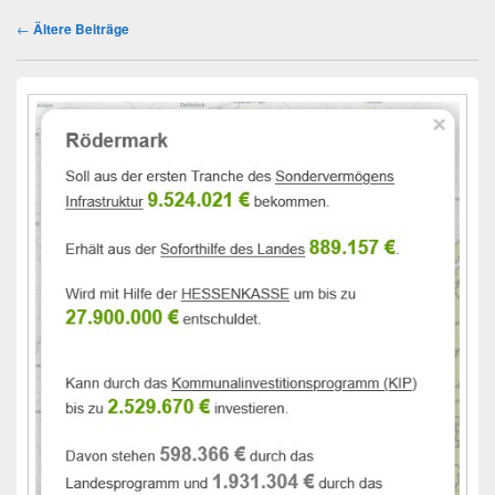
Beitragsnavigation
←
Ältere Beiträge
Primärer
Seitenleisten-
Widgetbereich