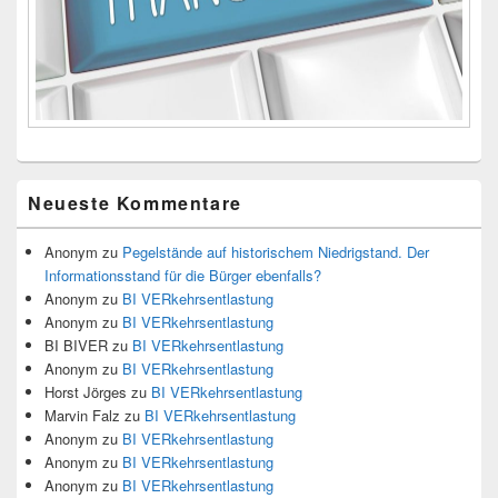
Neueste Kommentare
Anonym
zu
Pegelstände auf historischem Niedrigstand. Der
Informationsstand für die Bürger ebenfalls?
Anonym
zu
BI VERkehrsentlastung
Anonym
zu
BI VERkehrsentlastung
BI BIVER
zu
BI VERkehrsentlastung
Anonym
zu
BI VERkehrsentlastung
Horst Jörges
zu
BI VERkehrsentlastung
Marvin Falz
zu
BI VERkehrsentlastung
Anonym
zu
BI VERkehrsentlastung
Anonym
zu
BI VERkehrsentlastung
Anonym
zu
BI VERkehrsentlastung