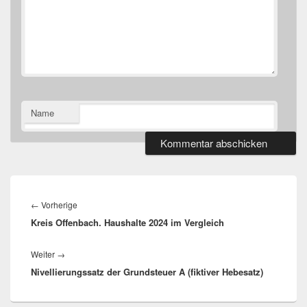
Name
Beitragsnavigation
Vorheriger
←
Vorherige
Kreis Offenbach. Haushalte 2024 im Vergleich
Beitrag:
Nächster
Weiter
→
Nivellierungssatz der Grundsteuer A (fiktiver Hebesatz)
Beitrag: