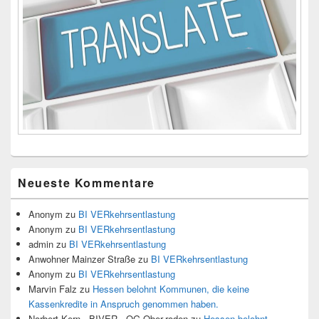
Neueste Kommentare
Anonym
zu
BI VERkehrsentlastung
Anonym
zu
BI VERkehrsentlastung
admin
zu
BI VERkehrsentlastung
Anwohner Mainzer Straße
zu
BI VERkehrsentlastung
Anonym
zu
BI VERkehrsentlastung
Marvin Falz
zu
Hessen belohnt Kommunen, die keine
Kassenkredite in Anspruch genommen haben.
Norbert Kern - BIVER - OG Ober-roden
zu
Hessen belohnt