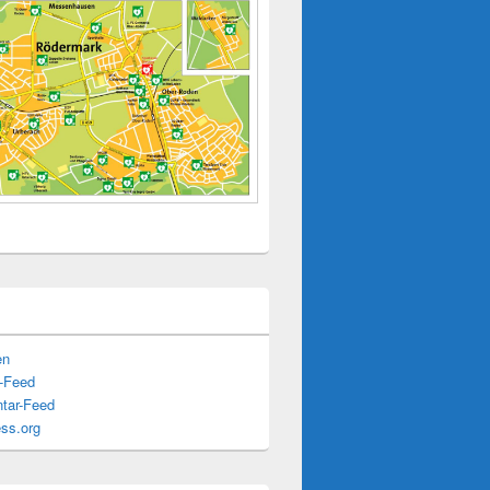
en
s-Feed
tar-Feed
ss.org