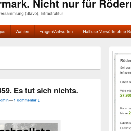
rmark. Nicht nur für Röde
nversammlung (Stavo), Infrastruktur
ges
Wahlen
Fragen/Antworten
Haltlose Vorwürfe ohne B
Primärer
Seitenleisten
Widgetberei
9. Es tut sich nichts.
admin
—
1 Kommentar ↓