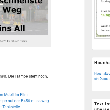
59. Es tut sich nichts.
Hausha
Haushaltse
 km/h. Die Rampe steht noch.
ein Desast
n Mobil im Film
mpe auf der B459 muss weg.
Text i
t Tankstelle
überse