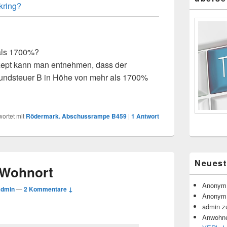
kring?
als 1700%?
ept kann man entnehmen, dass der
Grundsteuer B in Höhe von mehr als 1700%
ortet mit
Rödermark. Abschussrampe B459
|
1
Antwort
Neues
 Wohnort
Anonym
admin
—
2 Kommentare ↓
Anonym
admin
z
Anwohne