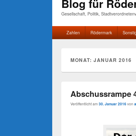
Blog für Röde
Gesellschaft, Politik, Stadtverordnete
Primäres
Zahlen
Rödermark
Sonsti
Menü
MONAT:
JANUAR 2016
Abschussrampe 45
Veröffentlicht am
30. Januar 2016
von