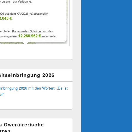
ltseinbringung 2026
inbringung 2026 mit den Worten: „Es ist
er“
ns Oweräirerische
tzen