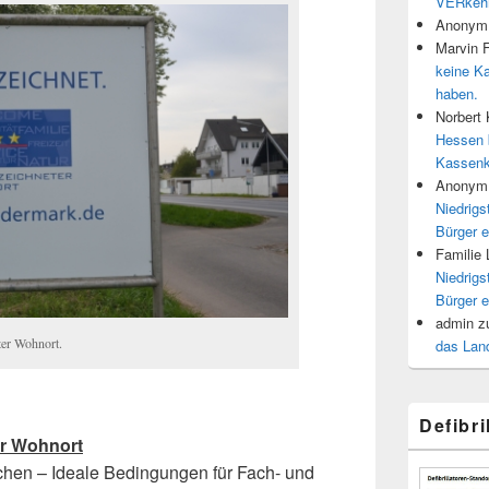
VERkehr
Anonym
Marvin 
keine K
haben.
Norbert
Hessen 
Kassenk
Anonym
Niedrigs
Bürger e
Familie
Niedrigs
Bürger e
admin
z
er Wohnort.
das Land
Defibr
r Wohnort
ichen – Ideale Bedingungen für Fach- und