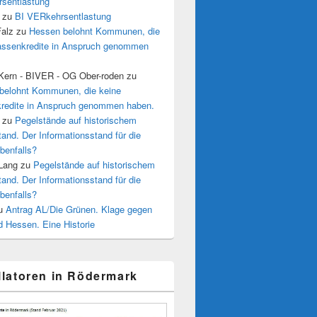
sentlastung
zu
BI VERkehrsentlastung
Falz
zu
Hessen belohnt Kommunen, die
assenkredite in Anspruch genommen
 Kern - BIVER - OG Ober-roden
zu
belohnt Kommunen, die keine
redite in Anspruch genommen haben.
zu
Pegelstände auf historischem
tand. Der Informationsstand für die
benfalls?
 Lang
zu
Pegelstände auf historischem
tand. Der Informationsstand für die
benfalls?
u
Antrag AL/Die Grünen. Klage gegen
 Hessen. Eine Historie
illatoren in Rödermark