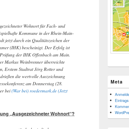
sgezeichneter Wohnort für Fach- und
ispielhafte Kommune in der Rhein-Main-
t jetzt durch ein Qualitätszeichen der
mer (IHK) bescheinigt. Der Erfolg ist
n Prüfung der IHK Offenbach am Main.
er Markus Weinbrenner überreichte
, Erstem Stadtrat Jörg Rotter und
ndrießen die wertvolle Auszeichnung
Meta
essekonferenz am Donnerstag (28.
ter bei
(War bei) roedermark.de (Jetzt
Anmeld
Eintrag
Kommen
WordPre
nung „Ausgezeichneter Wohnort“?