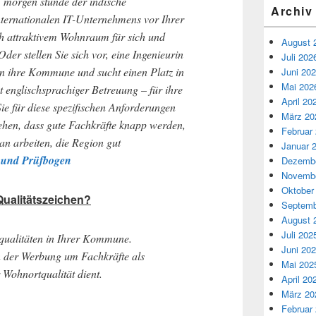
r, morgen stünde der indische
Archiv
internationalen IT-Unternehmens vor Ihrer
h attraktivem Wohnraum für sich und
August 
Oder stellen Sie sich vor, eine Ingenieurin
Juli 202
in ihre Kommune und sucht einen Platz in
Juni 20
Mai 202
t englischsprachiger Betreuung – für ihre
April 20
Sie für diese spezifischen Anforderungen
März 20
sehen, dass gute Fachkräfte knapp werden,
Februar
an arbeiten, die Region gut
Januar 
n und Prüfbogen
Dezembe
Novembe
Oktober
Qualitätszeichen?
Septemb
August 
Juli 202
qualitäten in Ihrer Kommune.
Juni 20
in der Werbung um Fachkräfte als
Mai 202
Wohnortqualität dient.
April 20
März 20
Februar