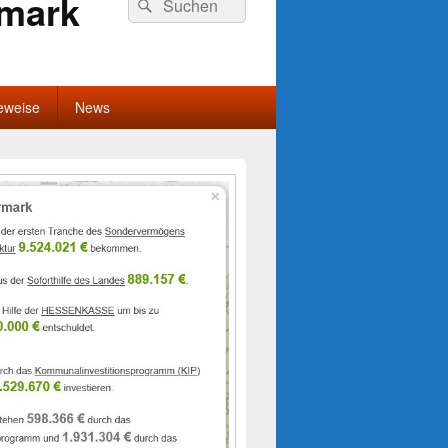
rmark
Suchen
nach:
eweise
News
-
ch