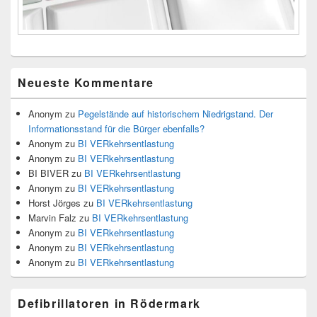
Neueste Kommentare
Anonym
zu
Pegelstände auf historischem Niedrigstand. Der
Informationsstand für die Bürger ebenfalls?
Anonym
zu
BI VERkehrsentlastung
Anonym
zu
BI VERkehrsentlastung
BI BIVER
zu
BI VERkehrsentlastung
Anonym
zu
BI VERkehrsentlastung
Horst Jörges
zu
BI VERkehrsentlastung
Marvin Falz
zu
BI VERkehrsentlastung
Anonym
zu
BI VERkehrsentlastung
Anonym
zu
BI VERkehrsentlastung
Anonym
zu
BI VERkehrsentlastung
Defibrillatoren in Rödermark