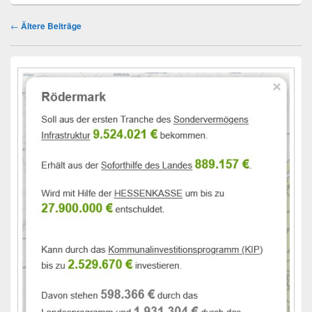
Beitragsnavigation
←
Ältere Beiträge
Primärer
Seitenleisten-
Widgetbereich