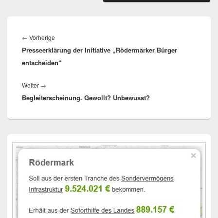
Beitragsnavigation
Vorheriger
←
Vorherige
Presseerklärung der Initiative „Rödermärker Bürger
Beitrag:
entscheiden“
Nächster
Weiter
→
Begleiterscheinung. Gewollt? Unbewusst?
Beitrag:
Primärer
Seitenleisten-
Widgetbereich