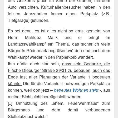
des Ortskerns (auch im Sinne der Grünen) mit dem
Auto verzichten. Kulturhallenbesucher haben in den
letzten Jahrzehnten immer einen Parkplatz (z.B.
Tiefgarage) gefunden.
Es sei denn, es ist alles nicht so ernst gemeint von
Herrn Mahfooz Malik und er bringt im
Landtagswahlkampf ein Thema, das sicherlich viele
Bürger in Rödermark begrüßen würden und nach dem
Wahlkampf wieder in den Papierkorb wandert.
Ihm dürfte auch klar sein,
dass sein Gedanke, die
Fläche Dieburger Straße 29/31 zu bebauen, auch das
Ende fast aller Planungen der Variante 1 bedeuten
könnte.
Die für die Variante 1 notwendigen Parkplätze
können, weil dort jetzt –
betreutes Wohnen steht
-, aus
meiner Sicht nicht bereitgestellt werden.
[..] Umnutzung des „ehem. Feuerwehrhaus“ zum
Bürgerhaus und dem damit verbundenen
Stellplatznachweis[..]