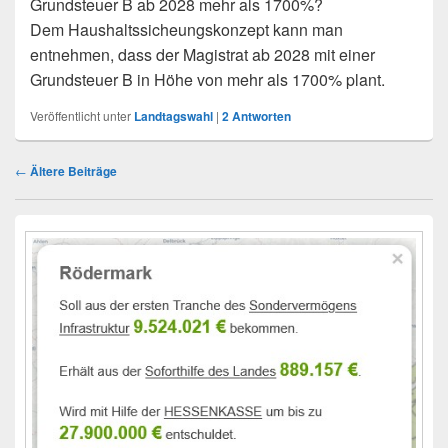
Grundsteuer B ab 2028 mehr als 1700%?
Dem Haushaltssicheungskonzept kann man
entnehmen, dass der Magistrat ab 2028 mit einer
Grundsteuer B in Höhe von mehr als 1700% plant.
Veröffentlicht unter
Landtagswahl
|
2
Antworten
Beitragsnavigation
←
Ältere Beiträge
Primärer
Seitenleisten-
Widgetbereich