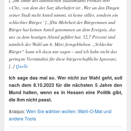
[..]im Sinne des athenischen Staatsmanns Perikles 400
v.Chr., von dem der Satz überliefert ist: ‚Wer an den Dingen
seiner Stadt nicht Anteil nimmt, ist keine stiller, sondern ein
schlechter Bürger.‘ [..]Die Mehrheit der Bürgerinnen und
Bürger hat keinen Anteil genommen an dem Ereignis, das
uns zu dem heutigen Abend geführt hat. 52,7 Prozent sind
nämlich der Wahl am 6. März ferngeblieben. „Schlechte
Bürger“ kann ich dazu nur sagen – und ich habe nicht das
geringste Verständnis für diese bürgerschaftliche Ignoranz.
[..]
Quelle
Ich sage das mal so. Wer nicht zur Wahl geht, soll
nach dem 8.10.2023 für die nächsten 5 Jahre den
Mund halten, wenn es in Hessen eine Politik gibt,
die ihm nicht passt.
&raquo:
Wen Sie wählen wollen: Wahl-O-Mat und
andere Tools