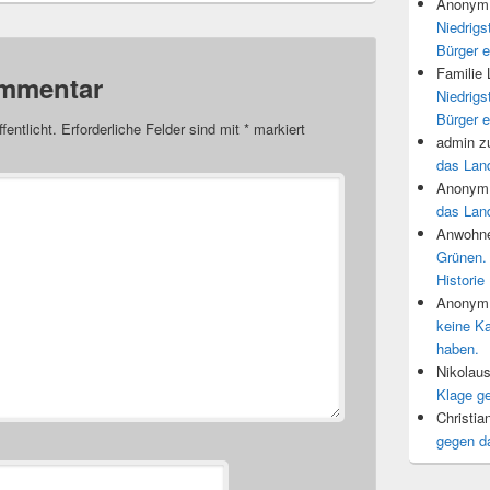
Anonym
Niedrigs
Bürger e
Familie
ommentar
Niedrigs
Bürger e
fentlicht.
Erforderliche Felder sind mit
*
markiert
admin
z
das Land
Anonym
das Land
Anwohne
Grünen.
Historie
Anonym
keine K
haben.
Nikolau
Klage g
Christia
gegen d