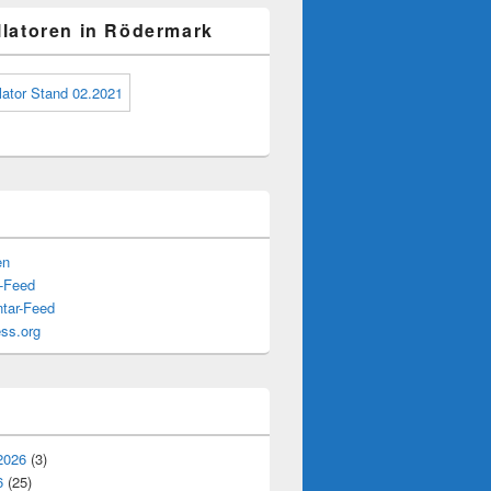
illatoren in Rödermark
en
s-Feed
tar-Feed
ss.org
2026
(3)
6
(25)