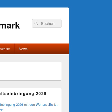
rmark
Suchen
Suchen
nach:
eweise
News
-
ch
ltseinbringung 2026
inbringung 2026 mit den Worten: „Es ist
er“