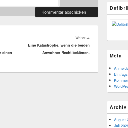
Defibr
Nächster
Weiter
→
Eine Katastrophe, wenn die beiden
Beitrag:
r einen
Anwohner Recht bekämen.
Meta
Anmeld
Eintrag
Kommen
WordPre
Archiv
August 
Juli 202