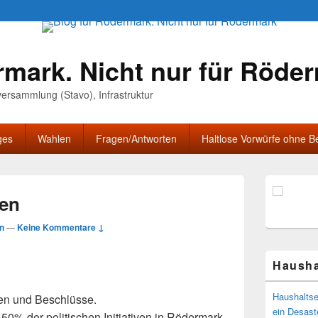
rmark. Nicht nur für Röde
nversammlung (Stavo), Infrastruktur
ges
Wahlen
Fragen/Antworten
Haltlose Vorwürfe ohne B
Primärer
Seitenleisten
ren
Widgetberei
n
—
Keine Kommentare ↓
Hausha
Haushaltse
ven und Beschlüsse.
ein Desast
0% der politischen Initiativen in Rödermark