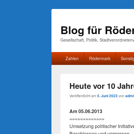
Blog für Röde
Gesellschaft, Politik, Stadtverordnete
Primäres
Zahlen
Rödermark
Sonsti
Menü
Heute vor 10 Jah
Veröffentlicht am
5. Juni 2023
von
admi
Am 05.06.2013
=============
Umsetzung politischer Initiati
Beschlossen und vergessen – 5