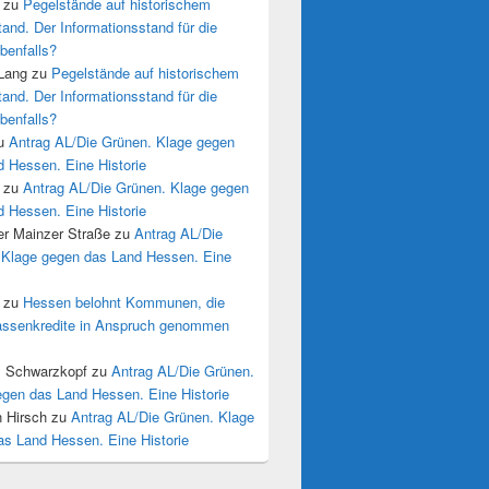
zu
Pegelstände auf historischem
tand. Der Informationsstand für die
benfalls?
 Lang
zu
Pegelstände auf historischem
tand. Der Informationsstand für die
benfalls?
u
Antrag AL/Die Grünen. Klage gegen
 Hessen. Eine Historie
zu
Antrag AL/Die Grünen. Klage gegen
 Hessen. Eine Historie
r Mainzer Straße
zu
Antrag AL/Die
 Klage gegen das Land Hessen. Eine
zu
Hessen belohnt Kommunen, die
assenkredite in Anspruch genommen
s Schwarzkopf
zu
Antrag AL/Die Grünen.
egen das Land Hessen. Eine Historie
n Hirsch
zu
Antrag AL/Die Grünen. Klage
as Land Hessen. Eine Historie