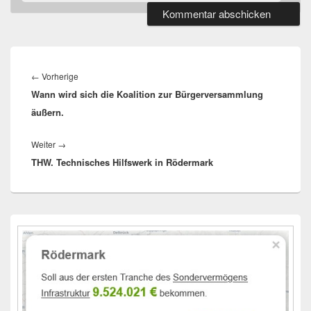
Beitragsnavigation
Vorheriger
←
Vorherige
Wann wird sich die Koalition zur Bürgerversammlung
Beitrag:
äußern.
Nächster
Weiter
→
THW. Technisches Hilfswerk in Rödermark
Beitrag:
Primärer
Seitenleisten-
Widgetbereich