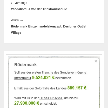
Vorheriger
←
Vorherige
Vandalismus vor der Trinkbornschule
Beitrag:
Nächster
Weiter
→
Rödermark Einzelhandelskonzept. Designer Outlet
Beitrag:
Village
Primärer
Seitenleisten-
Widgetbereich