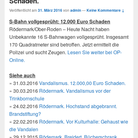
Schaden.
Veröffentlicht am
31. März 2016
von
admin
—
Keine Kommentare ↓
S-Bahn vollgesprüht: 12.000 Euro Schaden
Rödermark/Ober-Roden – Heute Nacht haben
Unbekannte 16 S-Bahnwagen vollgesprüht. Insgesamt
170 Quadratmeter sind betroffen. Jetzt ermittelt die
Polizei und sucht Zeugen.
Lesen Sie weiter bei OP-
Online.
Siehe auch
» 31.03.2016
Vandalismus. 12.000,00 Euro Schaden.
» 30.03.2016
Rödermark. Vandalismus vor der
Trinkbornschule
» 24.02.2016
Rödermark. Hochstand abgebrannt.
Brandstiftung?
» 22.02.2016
Rödermark. Vor Kulturhalle: Gehaust wie
die Vandalen
» 29.12.2015
Rödemark, Breidert. Bücherschrank,