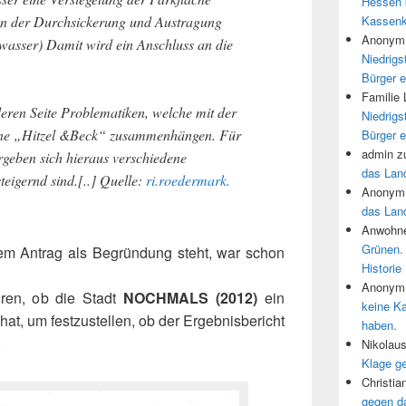
Hessen 
Kassenk
en der Durchsickerung und Austragung
Anonym
wasser) Damit wird ein Anschluss an die
Niedrigs
Bürger e
Familie
ren Seite Problematiken, welche mit der
Niedrigs
ne „Hitzel &Beck“ zusammenhängen. Für
Bürger e
admin
z
geben sich hieraus verschiedene
das Land
eigernd sind.[..] Quelle:
ri.roedermark.
Anonym
das Land
Anwohne
Grünen.
em Antrag als Begründung steht, war schon
Historie
Anonym
hren, ob die Stadt
NOCHMALS (2012)
ein
keine K
at, um festzustellen, ob der Ergebnisbericht
haben.
.
Nikolau
Klage g
Christia
gegen d