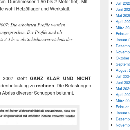
m. Durchmesser 1,50 bis 2 Meter tief). Mit –
Juli 202
e wohl Heizöllager und Werkstatt.
Juni 20
Mai 202
April 20
2007:
Die erbohrten Profile wurden
März 20
angesprochen. Die Profile sind als
Februar
is 3.3 bzw. als Schichtenverzeichnis der
Januar 
Dezembe
Novembe
Oktober
Septemb
August 
Juli 202
n 2007 steht
GANZ KLAR UND NICHT
Juni 20
 Bodenbelastung zu
rechnen
. Die Belastungen
Mai 202
m Abriss diverser Schuppen bekannt.
April 20
März 20
Februar
Januar 
Dezembe
Novembe