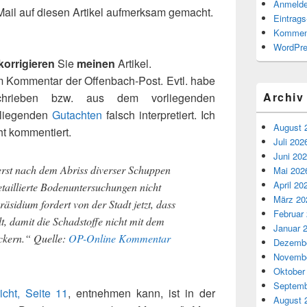
Anmeld
Mail auf diesen Artikel aufmerksam gemacht.
Eintrag
Kommen
WordPre
korrigieren
Sie
meinen
Artikel.
em Kommentar der Offenbach-Post. Evtl. habe
Archiv
chrieben bzw. aus dem vorliegenden
liegenden
Gutachten
falsch interpretiert.
Ich
August 
ht kommentiert.
Juli 202
Juni 20
rst nach dem Abriss diverser Schuppen
Mai 202
April 20
etaillierte Bodenuntersuchungen nicht
März 20
sidium fordert von der Stadt jetzt, dass
Februar
lt, damit die Schadstoffe nicht mit dem
Januar 
ckern.“ Quelle:
OP-Online Kommentar
Dezembe
Novembe
Oktober
Septemb
icht, Seite 11
, entnehmen kann, ist in der
August 