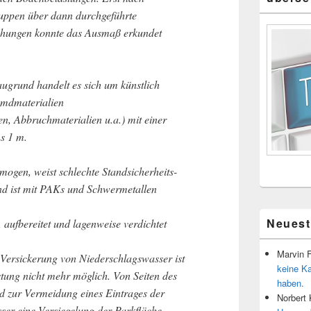
uppen über dann durchgeführte
chungen konnte das Ausmaß erkundet
ugrund handelt es sich um künstlich
emdmaterialien
n, Abbruchmaterialien u.a.) mit einer
s 1 m.
mogen, weist schlechte Standsicherheits-
nd ist mit PAKs und Schwermetallen
Neues
 aufbereitet und lagenweise verdichtet
Marvin 
 Versickerung von Niederschlagswasser ist
keine K
ung nicht mehr möglich. Von Seiten des
haben.
d zur Vermeidung eines Eintrages der
Norbert
er eine Versiegelung der Parkfläche