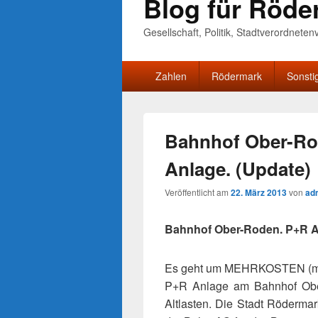
Blog für Röde
Gesellschaft, Politik, Stadtverordnete
Primäres
Zahlen
Rödermark
Sonsti
Menü
Bahnhof Ober-Ro
Anlage. (Update)
Veröffentlicht am
22. März 2013
von
ad
Bahnhof Ober-Roden. P+R A
Es geht um MEHRKOSTEN (mind
P+R Anlage am Bahnhof Ober
Altlasten. Die Stadt Rödermar