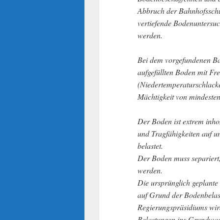
Abbruch der Bahnhofssch
vertiefende Bodenuntersu
werden.
Bei dem vorgefundenen Ba
aufgefüllten Boden mit Fr
(Niedertemperaturschlacke
Mächtigkeit von mindesten
Der Boden ist extrem inho
und Tragfähigkeiten auf u
belastet.
Der Boden muss separiert,
werden.
Die ursprünglich geplante
auf Grund der Bodenbelast
Regierungspräsidiums wir
Belastungen ins Grundwass