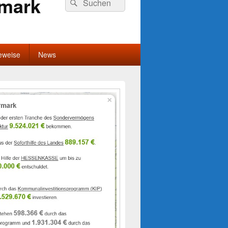
rmark
Suchen
nach:
eweise
News
-
ch