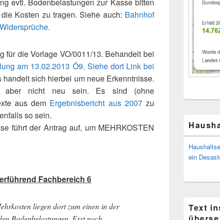
ung evtl. Bodenbelastungen zur Kasse bitten
die Kosten zu tragen. Siehe auch:
Bahnhof
r Widersprüche.
g für die Vorlage VO/0011/13. Behandelt bei
ung am 13.02.2013 Ö9. Siehe dort Link bei
 handelt sich hierbei um neue Erkenntnisse.
en aber nicht neu sein. Es sind (ohne
Texte aus dem
Ergebnisbericht aus 2007
zu
enfalls so sein.
Hausha
isse führt der Antrag auf, um MEHRKOSTEN
Haushaltse
ein Desast
derführend Fachbereich 6
ehrkosten liegen dort zum einen in der
Text i
überse
den Bodenbelastungen. Erst nach