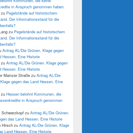
belohnt Kommunen, die keine
redite in Anspruch genommen haben.
zu
Pegelstände auf historischem
tand. Der Informationsstand für die
benfalls?
 Lang
zu
Pegelstände auf historischem
tand. Der Informationsstand für die
benfalls?
u
Antrag AL/Die Grünen. Klage gegen
 Hessen. Eine Historie
zu
Antrag AL/Die Grünen. Klage gegen
 Hessen. Eine Historie
r Mainzer Straße
zu
Antrag AL/Die
 Klage gegen das Land Hessen. Eine
zu
Hessen belohnt Kommunen, die
assenkredite in Anspruch genommen
s Schwarzkopf
zu
Antrag AL/Die Grünen.
egen das Land Hessen. Eine Historie
n Hirsch
zu
Antrag AL/Die Grünen. Klage
as Land Hessen. Eine Historie