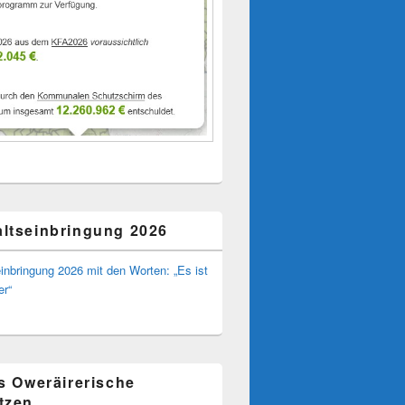
ltseinbringung 2026
inbringung 2026 mit den Worten: „Es ist
er“
ns Oweräirerische
tzen