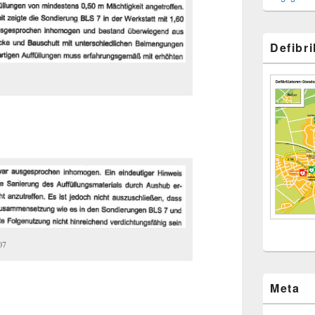
Defibr
07
Meta