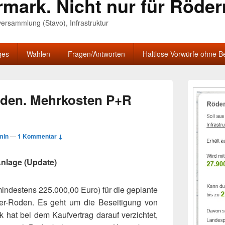
rmark. Nicht nur für Röde
nversammlung (Stavo), Infrastruktur
ges
Wahlen
Fragen/Antworten
Haltlose Vorwürfe ohne B
Primärer
Seitenleisten
den. Mehrkosten P+R
Widgetberei
min
—
1 Kommentar ↓
nlage (Update)
estens 225.000,00 Euro) für die geplante
-Roden. Es geht um die Beseitigung von
k hat bei dem Kaufvertrag darauf verzichtet,