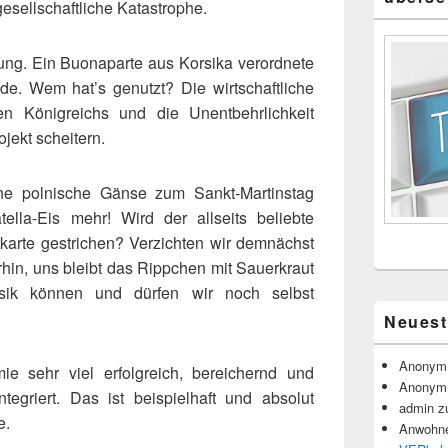
gesellschaftliche Katastrophe.
ng. Ein Buonaparte aus Korsika verordnete
ade. Wem hat’s genutzt? Die wirtschaftliche
en Königreichs und die Unentbehrlichkeit
ojekt scheitern.
e polnische Gänse zum Sankt-Martinstag
ella-Eis mehr! Wird der allseits beliebte
arte gestrichen? Verzichten wir demnächst
in, uns bleibt das Rippchen mit Sauerkraut
ik können und dürfen wir noch selbst
Neues
Anonym
e sehr viel erfolgreich, bereichernd und
Anonym
integriert. Das ist beispielhaft und absolut
admin
z
e.
Anwohne