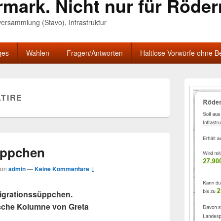
rmark. Nicht nur für Röde
nversammlung (Stavo), Infrastruktur
ges
Wahlen
Fragen/Antworten
Haltlose Vorwürfe ohne B
Primärer
Seitenleisten
ATIRE
Widgetberei
üppchen
von
admin
—
Keine Kommentare ↓
igrationssüppchen.
ische Kolumne von Greta