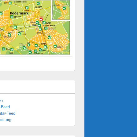
en
s-Feed
tar-Feed
ss.org