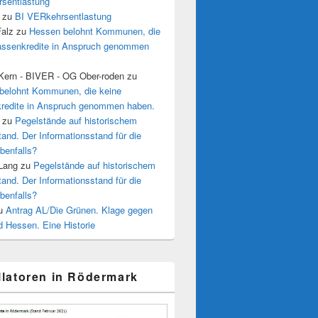
sentlastung
zu
BI VERkehrsentlastung
Falz
zu
Hessen belohnt Kommunen, die
assenkredite in Anspruch genommen
 Kern - BIVER - OG Ober-roden
zu
belohnt Kommunen, die keine
redite in Anspruch genommen haben.
zu
Pegelstände auf historischem
tand. Der Informationsstand für die
benfalls?
 Lang
zu
Pegelstände auf historischem
tand. Der Informationsstand für die
benfalls?
u
Antrag AL/Die Grünen. Klage gegen
 Hessen. Eine Historie
illatoren in Rödermark