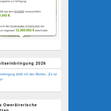
ltseinbringung 2026
inbringung 2026 mit den Worten: „Es ist
er“
ns Oweräirerische
tzen