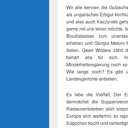
Wir alle kennen die Gulasch
als ungarisches Erbgut konfis
und also auch Kaczynski gehö
gerne mit uns teilen möchte. 
Bouillabaisse zum unantas
erheben und Giorgia Meloni f
Italien. Geert Wilders zählt
behält alle für sich. 
Minderheitsregierung noch so 
Wie lange noch? Es gibt un
Landesgerichte anbieten.
Es lebe die Vielfalt. Der E
demnächst die Suppenverord
Restaurantsterben jetzt vor
Europa sich weiterhin so rap
Süppchen kocht und verteidigt,