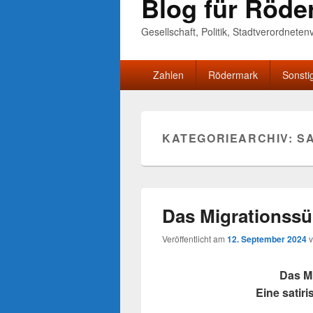
Blog für Röde
Gesellschaft, Politik, Stadtverordnete
Primäres
Zahlen
Rödermark
Sonsti
Menü
KATEGORIEARCHIV:
S
Das Migrationss
Veröffentlicht am
12. September 2024
Das M
Eine satir