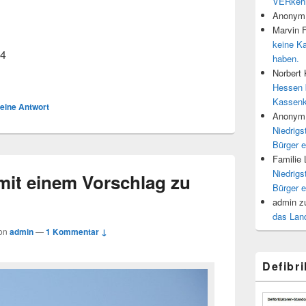
VERkehr
Anonym
Marvin 
keine K
24
haben.
Norbert
Hessen 
Kassenk
 eine Antwort
Anonym
Niedrigs
Bürger e
Familie
Niedrigs
mit einem Vorschlag zu
Bürger e
admin
z
das Land
on
admin
—
1 Kommentar ↓
Defibr