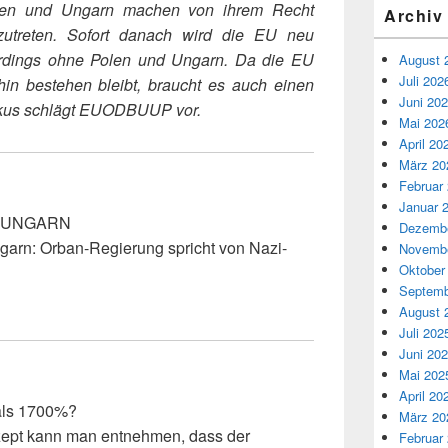
olen und Ungarn machen von ihrem Recht
Archiv
utreten. Sofort danach wird die EU neu
erdings ohne Polen und Ungarn. Da die EU
August 
Juli 202
in bestehen bleibt, braucht es auch einen
Juni 20
kus schlägt EUODBUUP vor.
Mai 202
April 20
März 20
Februar
Januar 
 UNGARN
Dezembe
garn: Orban-Regierung spricht von Nazi-
Novembe
Oktober
Septemb
August 
Juli 202
Juni 20
Mai 202
April 20
als 1700%?
März 20
ept kann man entnehmen, dass der
Februar