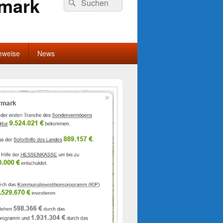
rmark
Suchen
nach:
eweise
News
-
ch