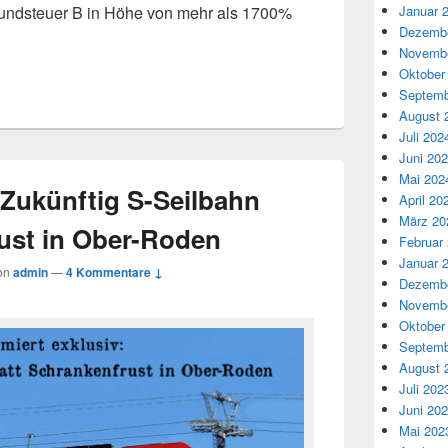
Januar 
Grundsteuer B in Höhe von mehr als 1700%
Dezembe
Novembe
Oktober
Septemb
August 
Juli 202
Juni 20
Mai 202
Zukünftig S-Seilbahn
April 20
März 20
rust in Ober-Roden
Februar
Januar 
on
admin
—
4 Kommentare ↓
Dezembe
Novembe
Oktober
Septemb
August 
Juli 202
Juni 20
Mai 202