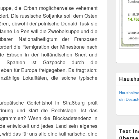
suppe, die Orban möglicherweise vehement
ziert. Die russische Soljanka soll dem Osten
ren, obwohl der polnische Donald Tusk sie
Marine Le Pen will die Zwiebelsuppe und die
tbaren Nationalheiligtum der Franzosen
ordert die Remigration der Minestrone nach
 die Erbsen in der holländischen Snert und
In Spanien ist Gazpacho durch die
eben für Europa freigegeben. Es fragt sich:
zählige Lokalitäten, die solche typische
Hausha
Haushaltse
ein Desast
uropäische Gerichtshof in Straßburg prüft
nung und klärt die Rechtslage. Ist das
programmiert? Wenn die Blockadetendenz in
ide entwickelt und jedes Land sein eigenes
Text i
 wird das für uns alle eine kulinarische, eine
überse