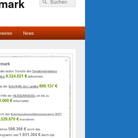
rmark
Suchen
nach:
eweise
News
-
ch