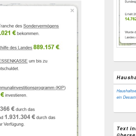
Hausha
Haushaltse
ein Desast
Text i
überse