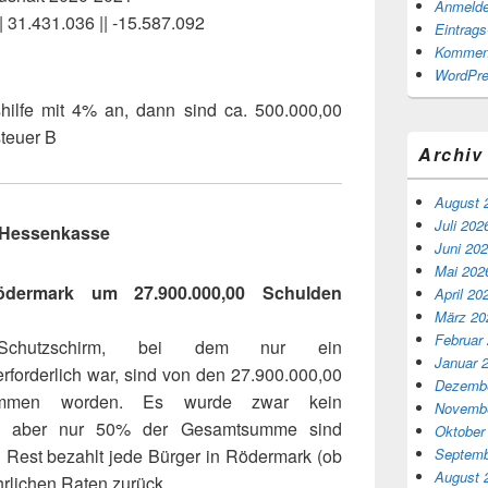
Anmeld
| 31.431.036 || -15.587.092
Eintrag
Komment
WordPre
hilfe mit 4% an, dann sind ca. 500.000,00
teuer B
Archiv
August 
Juli 202
Hessenkasse
Juni 20
Mai 202
dermark um 27.900.000,00 Schulden
April 20
März 20
Februar
chutzschirm, bei dem nur ein
Januar 
rforderlich war, sind von den 27.900.000,00
Dezembe
ommen worden. Es wurde zwar kein
Novembe
rt, aber nur 50% der Gesamtsumme sind
Oktober
Septemb
Rest bezahlt jede Bürger in Rödermark (ob
August 
hrlichen Raten zurück.