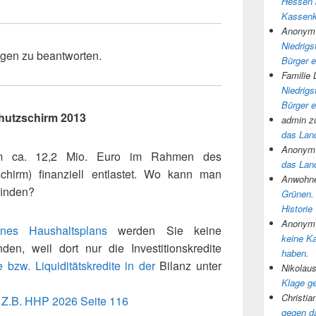
Hessen 
Kassenk
Anonym
Niedrigs
agen zu beantworten.
Bürger e
Familie 
Niedrigs
Bürger e
hutzschirm 2013
admin
z
das Land
Anonym
m ca. 12,2 Mio. Euro im Rahmen des
das Land
chirm) finanziell entlastet. Wo kann man
Anwohne
finden?
Grünen.
Historie
Anonym
ines Haushaltsplans
werden Sie keine
keine K
en, weil dort nur die Investitionskredite
haben.
 bzw. Liquiditätskredite in der
Bilanz unter
Nikolau
Klage g
Christia
. Z.B. HHP 2026 Seite 116
gegen d