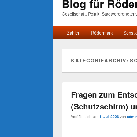
Blog für Röde
Gesellschaft, Politik, Stadtverordnete
Primäres
Zahlen
Rödermark
Sonsti
Menü
KATEGORIEARCHIV:
S
Fragen zum Ents
(Schutzschirm) u
Veröffentlicht am
1. Juli 2026
von
admi