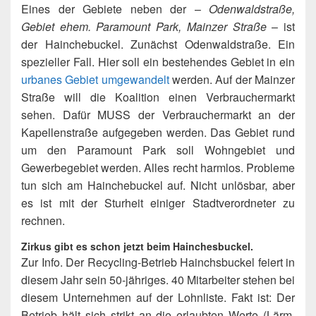
Eines der Gebiete neben der –
Odenwaldstraße,
Gebiet ehem. Paramount Park, Mainzer Straße
– ist
der Hainchebuckel. Zunächst Odenwaldstraße. Ein
spezieller Fall. Hier soll ein bestehendes Gebiet in ein
urbanes Gebiet umgewandelt
werden. Auf der Mainzer
Straße will die Koalition einen Verbrauchermarkt
sehen. Dafür MUSS der Verbrauchermarkt an der
Kapellenstraße aufgegeben werden. Das Gebiet rund
um den Paramount Park soll Wohngebiet und
Gewerbegebiet werden. Alles recht harmlos. Probleme
tun sich am Hainchebuckel auf. Nicht unlösbar, aber
es ist mit der Sturheit einiger Stadtverordneter zu
rechnen.
Zirkus gibt es schon jetzt beim Hainchesbuckel.
Zur Info. Der Recycling-Betrieb Hainchsbuckel feiert in
diesem Jahr sein 50-jähriges. 40 Mitarbeiter stehen bei
diesem Unternehmen auf der Lohnliste.
Fakt ist: Der
Betrieb hält sich strikt an die erlaubten Werte (Lärm,