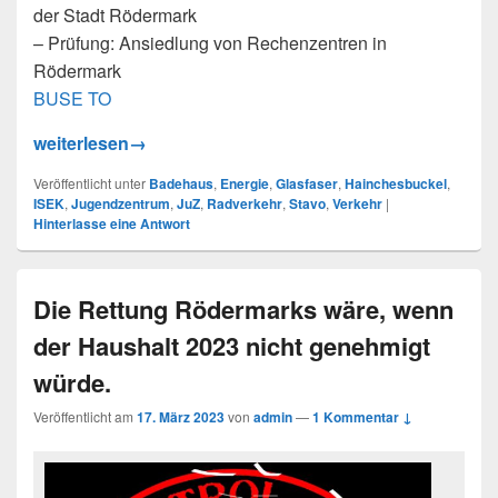
der Stadt Rödermark
– Prüfung: Ansiedlung von Rechenzentren in
Rödermark
BUSE TO
Stadtverordnetenversammlung 11.07.2024. Beginn der
weiterlesen
→
Veröffentlicht unter
Badehaus
,
Energie
,
Glasfaser
,
Hainchesbuckel
,
ISEK
,
Jugendzentrum
,
JuZ
,
Radverkehr
,
Stavo
,
Verkehr
|
Hinterlasse eine Antwort
Die Rettung Rödermarks wäre, wenn
der Haushalt 2023 nicht genehmigt
würde.
Veröffentlicht am
17. März 2023
von
admin
—
1 Kommentar ↓